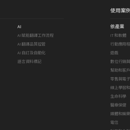
使用案
AI
依產業
AI 賦能翻譯工作流程
IT 和軟體
AI 翻譯品質控管
行動應用
AI 自訂及自動化
遊戲
語言資料標記
數位行銷
幫助和客
零售與電
線上學習
生命科學
醫療保健
媒體和娛
電信