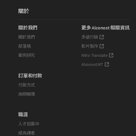
關於
關於我們
更多 Alconost 相關資訊
關於我們
多語行銷
部落格
影片製作
案例研究
Nitro Translate
Alconost.MT
訂單和付款
付款方式
詢問報價
職涯
人才招募中
成為譯者