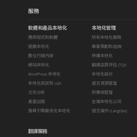
服務
軟體和產品本地化
本地化管理
應用程式和軟體
所有本地化服務
遊戲本地化
專案策劃和諮詢
數位行銷內容
持續本地化
網站本地化
翻譯品質評估 (TQI)
WordPress 本地化
本地化設計
本地化測試和 LQA
語言資源管理
文化分析
供應商管理
桌面出版
全端本地化公司
搜尋引擎最佳化本地化
語言操作 (LangOps)
翻譯服務