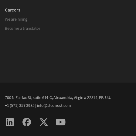
Careers
We are hiring
Become a translator
700 N Fairfax St, suite 614-C, Alexandria, Virginia 22314, EE. UU.
+1 (571) 357 3985
|
info@alconost.com