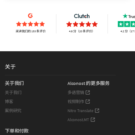
阅读我们的 153 条评价
4.8 分（20 条评价）
4.2 分（1
关于
关于我们
Alconost 的更多服务
关于我们
多语营销
博客
视频制作
案例研究
Nitro Translate
Alconost.MT
下单和付款