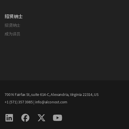
招贤纳士
招贤纳士
成为译员
700 N Fairfax St, suite 614-C, Alexandria, Virginia 22314, US
+1 (571) 357 3985
|
info@alconost.com