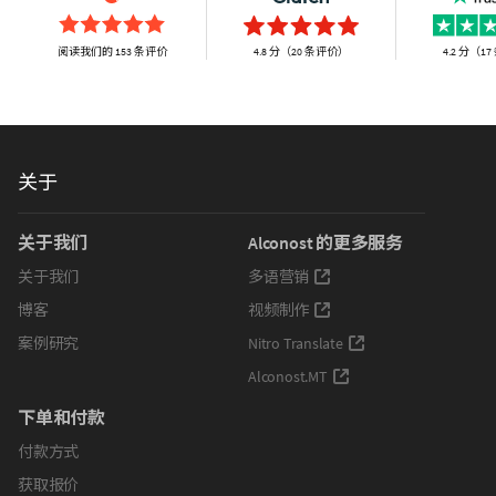
阅读我们的 153 条评价
4.8 分（20 条评价）
4.2 分（1
关于
关于我们
Alconost 的更多服务
关于我们
多语营销
博客
视频制作
案例研究
Nitro Translate
Alconost.MT
下单和付款
付款方式
获取报价