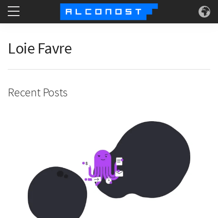
Что делаем
Loie Favre
Для кого
Recent Posts
Суперсилы
О нас