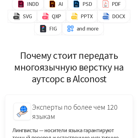
INDD
AI
PSD
PDF
SVG
QXP
PPTX
DOCX
FIG
and more
Почему стоит передать
многоязычную верстку на
аутсорс в Alconost
Эксперты по более чем 120
языкам
Лингвисты — носители языка гарантируют
точный перевод и естественную культурную