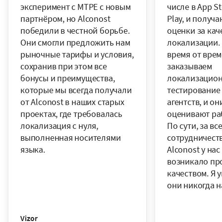
эксперимент с MTPE с новым
числе в App St
партнёром, но Alconost
Play, и получ
победили в честной борьбе.
оценки за кач
Они смогли предложить нам
локализации.
рыночные тарифы и условия,
время от вре
сохранив при этом все
заказываем
бонусы и преимущества,
локализацио
которые мы всегда получали
тестирование 
от Alconost в наших старых
агентств, и о
проектах, где требовалась
оценивают раб
локализация с нуля,
По сути, за вс
выполненная носителями
сотрудничеств
языка.
Alconost у нас
возникало пр
качеством. Я у
они никогда н
Vizor