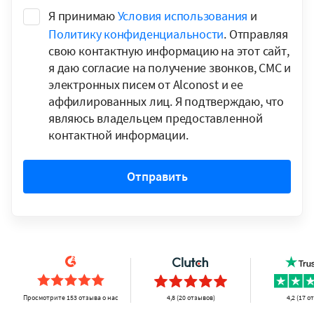
Я принимаю
Условия использования
и
Политику конфиденциальности
. Отправляя
свою контактную информацию на этот сайт,
я даю согласие на получение звонков, СМС и
электронных писем от Alconost и ее
аффилированных лиц. Я подтверждаю, что
являюсь владельцем предоставленной
контактной информации.
Отправить
Просмотрите 153 отзыва о нас
4,8 (20 отзывов)
4,2 (17 о