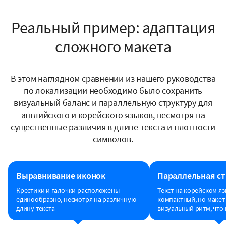
Реальный пример: адаптация
сложного макета
В этом наглядном сравнении из нашего руководства
по локализации необходимо было сохранить
визуальный баланс и параллельную структуру для
английского и корейского языков, несмотря на
существенные различия в длине текста и плотности
символов.
Выравнивание иконок
Параллельная ст
Крестики и галочки расположены
Текст на корейском я
единообразно, несмотря на различную
компактный, но макет 
длину текста
визуальный ритм, что 