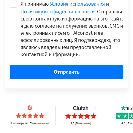
Я принимаю
Условия использования
и
Политику конфиденциальности
. Отправляя
свою контактную информацию на этот сайт,
я даю согласие на получение звонков, СМС и
электронных писем от Alconost и ее
аффилированных лиц. Я подтверждаю, что
являюсь владельцем предоставленной
контактной информации.
Отправить
Просмотрите 153 отзыва о нас
4,8 (20 отзывов)
4,2 (17 о