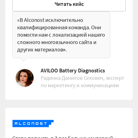
Ч
и
т
а
т
ь
к
е
й
с
«В Alconost исключительно
квалифицированная команда. Они
помогли нам с локализацией нашего
сложного многоязычного сайта и
других материалов».
AVILOO Battery Diagnostics
Радинка Данилов Сехович, эксперт
по маркетингу и коммуникациям