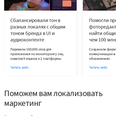
С
б
а
л
а
н
с
и
р
о
в
а
л
и
т
о
н
в
П
о
м
о
г
л
и
п
р
р
а
з
н
ы
х
л
о
к
а
л
я
х
с
о
б
щ
и
м
ф
о
т
о
р
е
д
а
к
т
о
н
о
м
б
р
е
н
д
а
в
U
I
и
н
а
й
т
и
о
б
щ
и
а
у
д
и
о
к
о
н
т
е
н
т
е
ч
е
м
1
0
0
м
л
н
П
е
р
е
в
е
л
и
1
0
0
.
0
0
0
с
л
о
в
д
л
я
С
о
х
р
а
н
и
л
и
ф
и
р
м
п
р
и
л
о
ж
е
н
и
я
п
о
м
о
н
и
т
о
р
и
н
г
у
с
н
а
,
к
о
м
м
у
н
и
к
а
ц
и
и
в
о
х
в
а
т
и
в
9
я
з
ы
к
о
в
и
2
п
л
а
т
ф
о
р
м
ы
о
б
н
о
в
л
е
н
и
я
х
Ч
и
т
а
т
ь
к
е
й
с
Ч
и
т
а
т
ь
к
е
й
с
Поможем вам локализовать
маркетинг