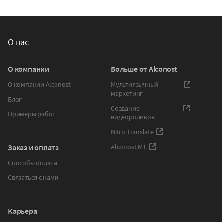
О нас
О компании
Больше от Alconost
О компании Alconost
Мультиязычный
маркетинг
Блог
Создание
Примеры работ
видеороликов
Nitro Translate
Заказ и оплата
Alconost.MT
Способы оплаты
Связаться с нами
Карьера