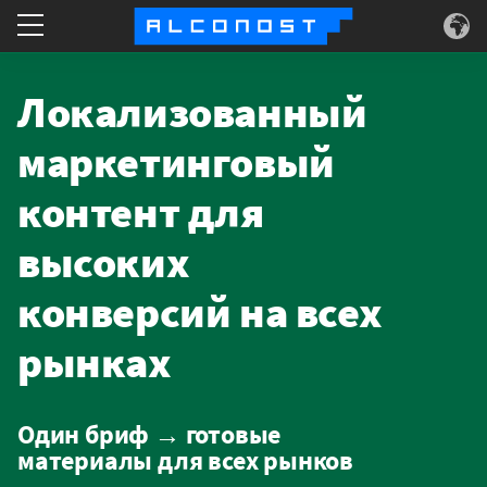
Что делаем
Локализованный
Для кого
маркетинговый
контент для
Суперсилы
высоких
О нас
конверсий на всех
рынках
Один бриф → готовые
материалы для всех рынков