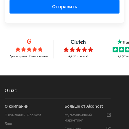
Отправить
Просмотрите 153 отзыва о нас
4,8 (20 отзывов)
4,2 (17 о
О нас
О компании
Больше от Alconost
О компании Alconost
Мультиязычный
маркетинг
Блог
Создание