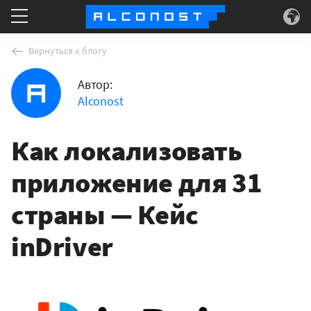
Что делаем
Вернуться к блогу
Автор:
Для кого
Alconost
Суперсилы
Как локализовать
О нас
приложение для 31
страны — Кейс
inDriver