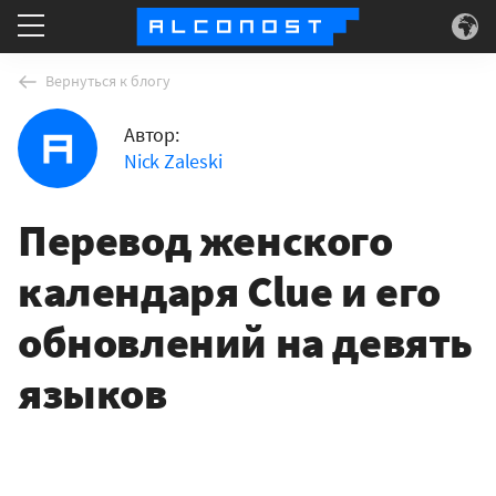
Что делаем
Вернуться к блогу
Автор:
Для кого
Nick Zaleski
Суперсилы
Перевод женского
О нас
календаря Clue и его
обновлений на девять
языков