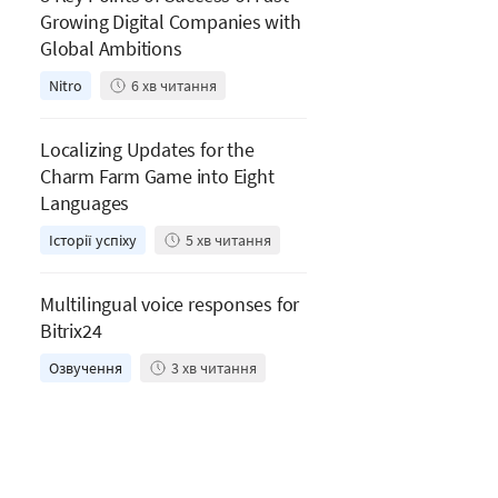
Growing Digital Companies with
Global Ambitions
Nitro
6
хв читання
Localizing Updates for the
Charm Farm Game into Eight
Languages
Історії успіху
5
хв читання
Multilingual voice responses for
Bitrix24
Озвучення
3
хв читання