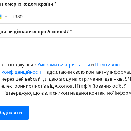
 номер із кодом країни
*
Phone
дки ви дізналися про Alconost?
*
Я погоджуюся з
Умовами використання
й
Політикою
конфіденційності
. Надсилаючи свою контактну інформа
через цей вебсайт, я даю згоду на отримання дзвінків, SM
електронних листів від Alconost і її афілійованих осіб. Я
підтверджую, що є власником наданої контактної інформа
Надіслати