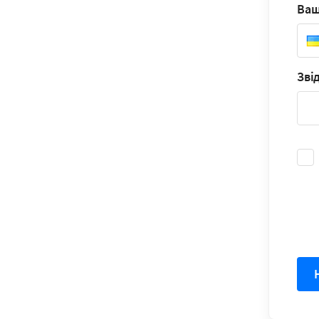
Ваш
Зві