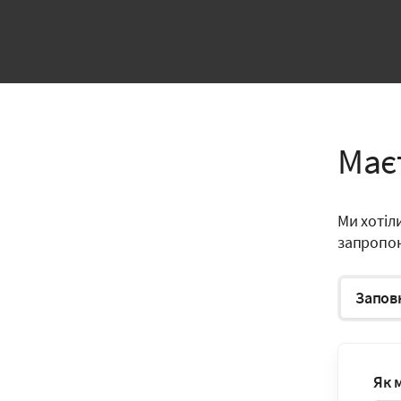
Має
Ми хотіл
запропону
Запов
Як 