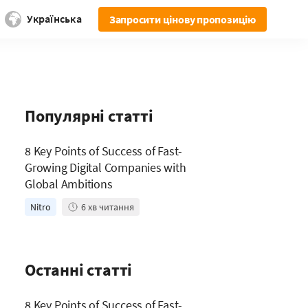
Українська
Запросити цінову пропозицію
Популярні статті
8 Key Points of Success of Fast-
Growing Digital Companies with
Global Ambitions
Nitro
6
хв читання
Останні статті
8 Key Points of Success of Fast-