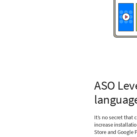
ASO Leve
languag
It’s no secret tha
increase installati
Store and Google Pl