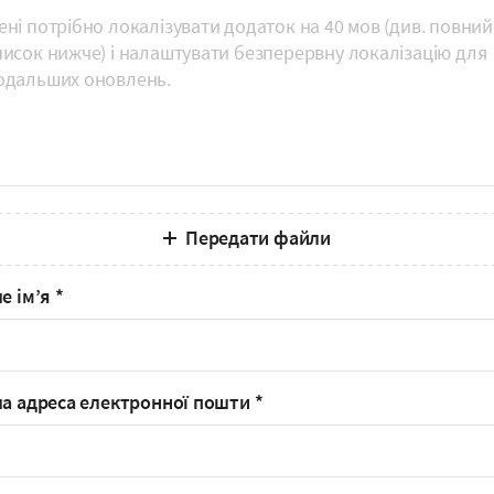
Передати файли
е ім’я
*
а адреса електронної пошти
*