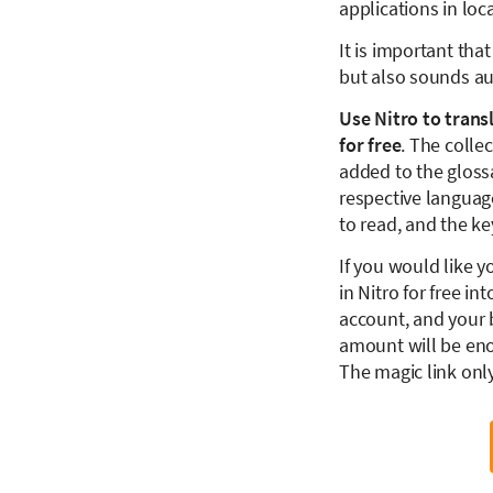
applications in loc
It is important tha
but also sounds au
Use Nitro to trans
for free
. The colle
added to the glossa
respective language
to read, and the key
If you would like y
in Nitro for free i
account, and your 
amount will be eno
The magic link onl