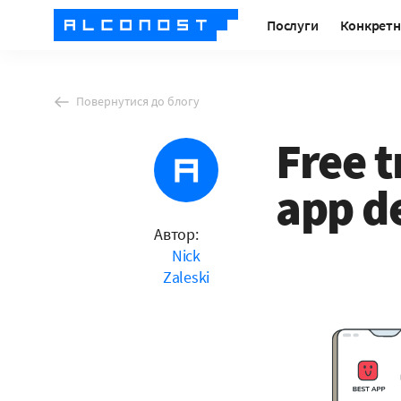
Послуги
Конкретн
Повернутися до блогу
Free t
app d
Автор:
Nick
Zaleski