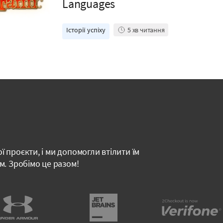
Languages
Історії успіху
5
хв читання
ї проєкти, і ми допомогли втілити їм
м. Зробімо це разом!