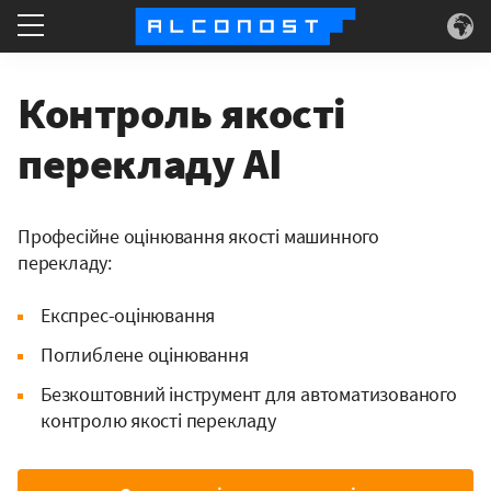
Послуги
Контроль якості
Конкретні приклади
перекладу AI
Технологія
Професійне оцінювання якості машинного
перекладу:
Інформація
Експрес-оцінювання
Поглиблене оцінювання
Безкоштовний інструмент для автоматизованого
контролю якості перекладу