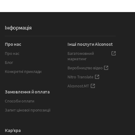
Інформація
Про нас
Інші послуги Alconost
Про нас
Багатомовний
маркетинг
Блог
Виробництво відео
Конкретні приклади
Nitro Translate
Alconost.MT
Замовлення й оплата
Способи оплати
Запит цінової пропозиції
Кар’єра