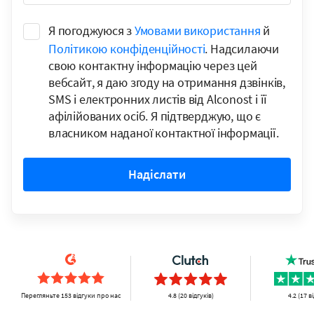
Я погоджуюся з
Умовами використання
й
Політикою конфіденційності
. Надсилаючи
свою контактну інформацію через цей
вебсайт, я даю згоду на отримання дзвінків,
SMS і електронних листів від Alconost і її
афілійованих осіб. Я підтверджую, що є
власником наданої контактної інформації.
Надіслати
Перегляньте 153 відгуки про нас
4.8 (20 відгуків)
4.2 (17 в