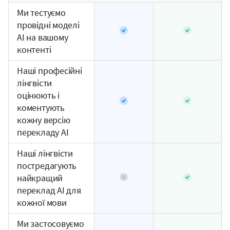
Ми тестуємо
провідні моделі
AI на вашому
контенті
Наші професійні
лінгвісти
оцінюють і
коментують
кожну версію
перекладу AI
Наші лінгвісти
постредагують
найкращий
переклад AI для
кожної мови
Ми застосовуємо