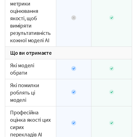
метрики
оцінювання
якості, щоб
виміряти
результативність
кожної моделі AI
Що ви отримаєте
Які моделі
обрати
Які помилки
роблять ці
моделі
Професійна
оцінка якості цих
сирих
перекладів AI