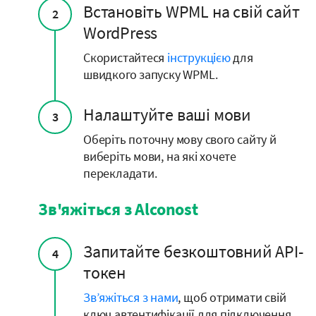
Встановіть WPML на свій сайт
2
WordPress
Скористайтеся
інструкцією
для
швидкого запуску WPML.
Налаштуйте ваші мови
3
Оберіть поточну мову свого сайту й
виберіть мови, на які хочете
перекладати.
Зв'яжіться з Alconost
Запитайте безкоштовний API-
4
токен
Зв’яжіться з нами
, щоб отримати свій
ключ автентифікації для підключення