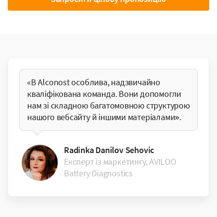
«В Alconost особлива, надзвичайно
кваліфікована команда. Вони допомогли
нам зі складною багатомовною структурою
нашого вебсайту й іншими матеріалами».
Radinka Danilov Sehovic
Експерт із маркетингу, AVILOO
Battery Diagnostics