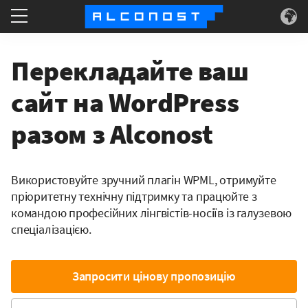
Послуги
Перекладайте ваш
Конкретні приклади
сайт на WordPress
разом з Alconost
Технологія
Інформація
Використовуйте зручний плагін WPML, отримуйте
пріоритетну технічну підтримку та працюйте з
командою професійних лінгвістів-носіїв із галузевою
спеціалізацією.
Запросити цінову пропозицію