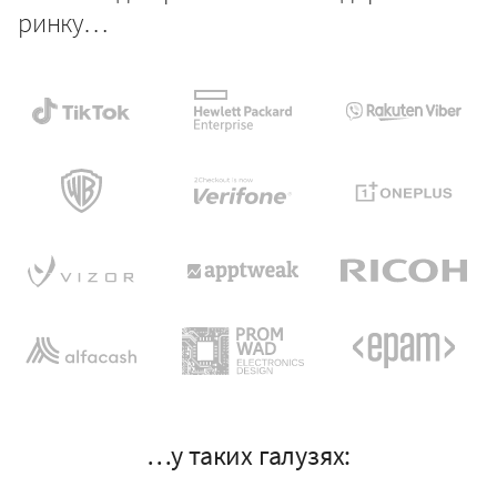
ринку…
…у таких галузях: