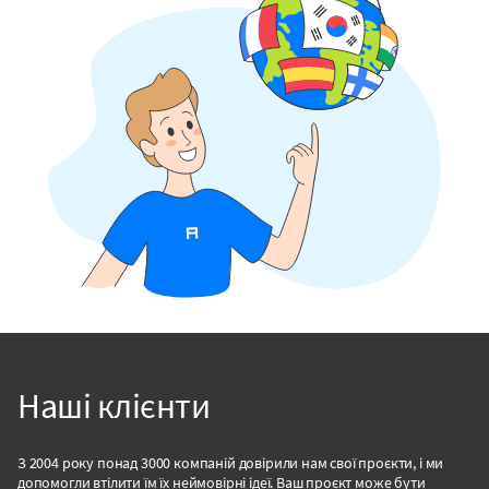
Наші клієнти
З 2004 року понад 3000 компаній довірили нам свої проєкти, і ми
допомогли втілити їм їх неймовірні ідеї. Ваш проєкт може бути