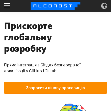
Послуги
Прискорте
Конкретні приклади
глобальну
розробку
Технологія
Інформація
Пряма інтеграція з Git для безперервної
локалізації у GitHub і GitLab.
Запросити цінову пропозицію