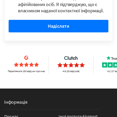
афілійованих осіб. Я підтверджую, що є
власником наданої контактної інформації.
Надіслати
Перегляньте 153 відгуки про нас
4.8 (20 відгуків)
4.2 (17 в
Інформація
Про нас
Інші послуги Alconost