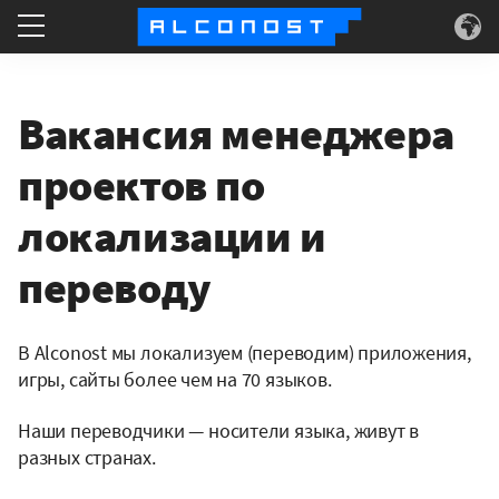
Что делаем
Вакансия менеджера
Для кого
проектов по
Суперсилы
локализации и
переводу
О нас
В Alconost мы локализуем (переводим) приложения,
игры, сайты более чем на 70 языков.
Наши переводчики — носители языка, живут в
разных странах.