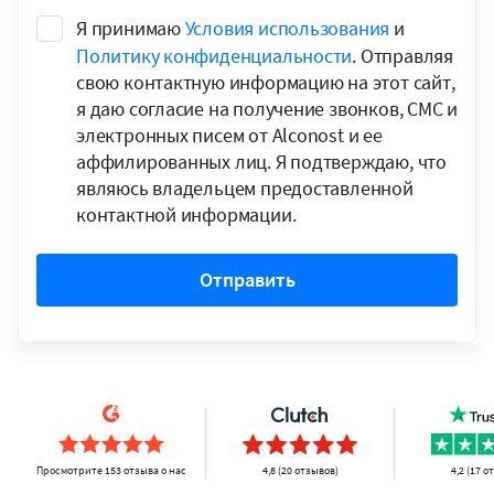
Я принимаю
Условия использования
и
Политику конфиденциальности
. Отправляя
свою контактную информацию на этот сайт,
я даю согласие на получение звонков, СМС и
электронных писем от Alconost и ее
аффилированных лиц. Я подтверждаю, что
являюсь владельцем предоставленной
контактной информации.
Отправить
Просмотрите 153 отзыва о нас
4,8 (20 отзывов)
4,2 (17 о