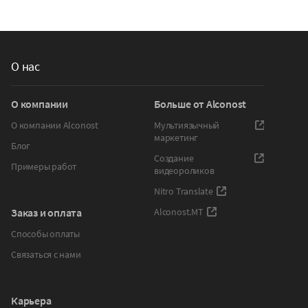
О нас
О компании
Больше от Alconost
О компании Alconost
Мультиязычный
маркетинг
Блог
Создание
Примеры работ
видеороликов
Nitro Translate
Заказ и оплата
Alconost.MT
Способы оплаты
Связаться с нами
Карьера