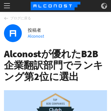
サービス
ブログに戻る
投稿者
ユースケース
Alconost
テクノロジー
Alconostが優れたB2B
会社情報
企業翻訳部門でランキ
ング第2位に選出