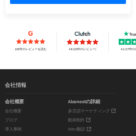
153件のレビューを読む
4.8 (20件のレビュー)
4.2 (17
会社情報
会社概要
Alconostの詳細
会社概要
多言語マーケティング
ブログ
動画制作
導入事例
Nitro翻訳