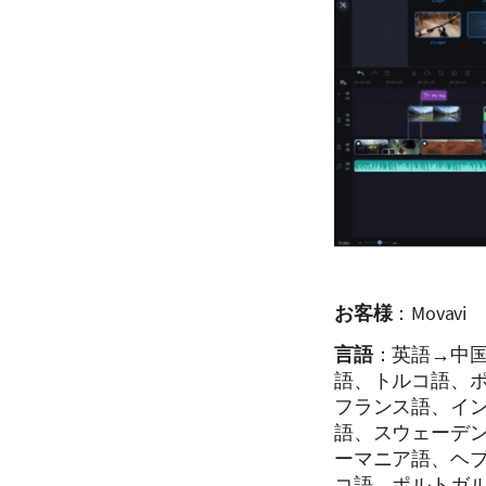
お客様
：Movavi
言語
：英語→中
語、トルコ語、
フランス語、イ
語、スウェーデ
ーマニア語、ヘ
コ語、ポルトガ