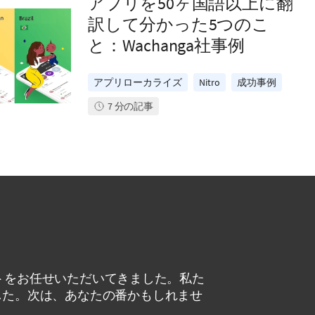
アプリを50ヶ国語以上に翻
訳して分かった5つのこ
と：Wachanga社事例
アプリローカライズ
Nitro
成功事例
7
分の記事
ェクトをお任せいただいてきました。私た
した。次は、あなたの番かもしれませ