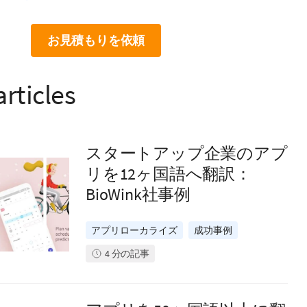
お見積もりを依頼
articles
スタートアップ企業のアプ
リを12ヶ国語へ翻訳：
BioWink社事例
アプリローカライズ
成功事例
4
分の記事