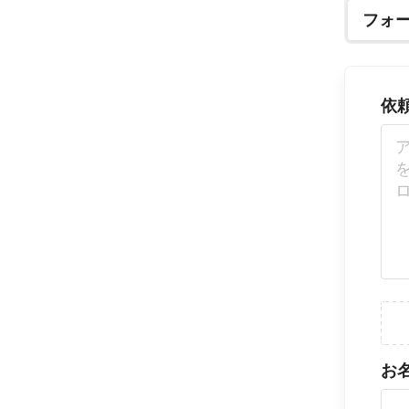
フォ
依
お