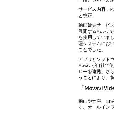
サービス内容
：P
と校正
動画編集サービス「M
展開するMova
を使用していま
理システムにお
ことでした。
アプリとソフト
Movaviが自
ローを連携。さら
うことにより、
「Movavi Vi
動画や音声、画
す。オールイン