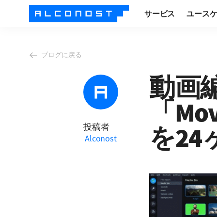
サービス
ユース
ブログに戻る
動画
「Mova
投稿者
を2
Alconost