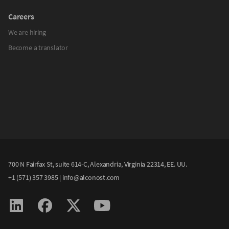
Careers
We are hiring
Become a translator
700 N Fairfax St, suite 614-C, Alexandria, Virginia 22314, EE. UU.
+1 (571) 357 3985
|
info@alconost.com