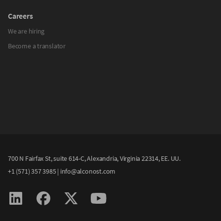
Careers
We are hiring
Become a translator
700 N Fairfax St, suite 614-C, Alexandria, Virginia 22314, EE. UU.
+1 (571) 357 3985
|
info@alconost.com