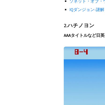
ソネット・オブ・
IQダンジョン-謎解き
2.ハチノヨン
AAAタイトルなど日