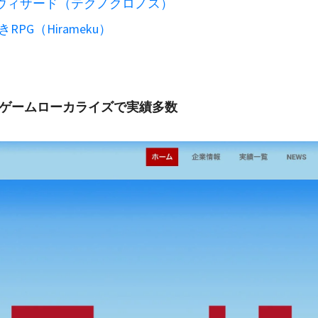
ウィザード（テクノクロノス）
RPG（Hirameku）
英ゲームローカライズで実績多数