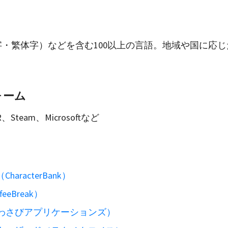
・繁体字）などを含む100以上の言語。地域や国に応
ォーム
R、Steam、Microsoftなど
racterBank）
eBreak）
（わさびアプリケーションズ）