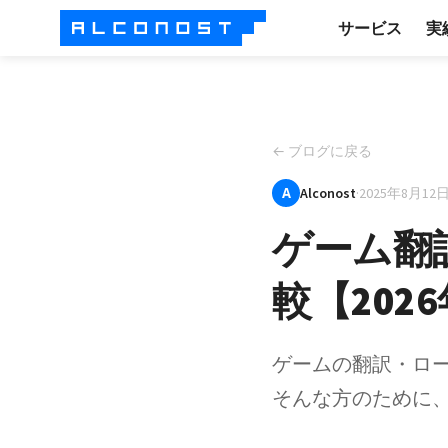
サービス
実
← ブログに戻る
A
Alconost
·
2025年8月12
ゲーム翻
較【20
ゲームの翻訳・ロ
そんな方のために