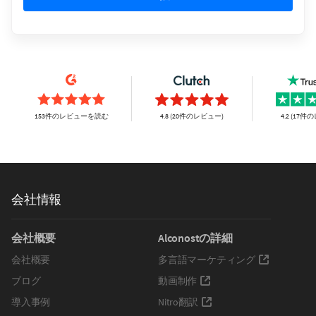
153件のレビューを読む
4.8 (20件のレビュー)
4.2 (17
会社情報
会社概要
Alconostの詳細
会社概要
多言語マーケティング
ブログ
動画制作
導入事例
Nitro翻訳