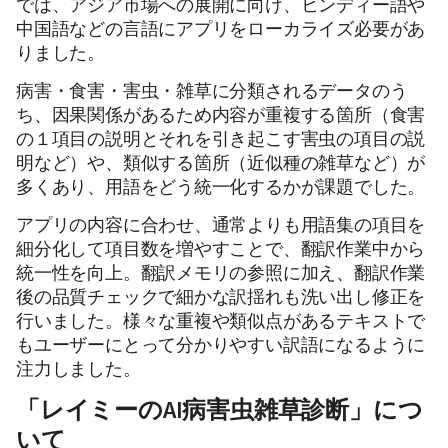
では、アジア市場への展開に向け、ヒンディー語や
中国語などの言語にアプリをローカライズ必要があ
りました。
病害・食害・害虫・雑草に分類されるデータのう
ち、因果関係があるため内容が重複する箇所（食害
の１項目の説明とそれを引き起こす害虫の項目の説
明など）や、類似する箇所（近似種の雑草など）が
多くあり、用語をどう統一化するかが課題でした。
アプリの内容に合わせ、通常よりも用語集の項目を
細分化して項目数を増やすことで、翻訳作業中から
統一性を向上。翻訳メモリの参照に加え、翻訳作業
後の品質チェックで細かな訳揺れも洗い出し修正を
行いました。様々な重複や類似点があるテキストで
もユーザーにとって分かりやすい訳語になるように
注力しました。
「レイミーのAI病害虫雑草診断」につ
いて