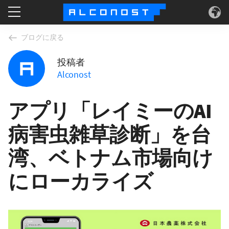
サービス
ブログに戻る
投稿者
ユースケース
Alconost
テクノロジー
アプリ「レイミーのAI
会社情報
病害虫雑草診断」を台
湾、ベトナム市場向け
にローカライズ