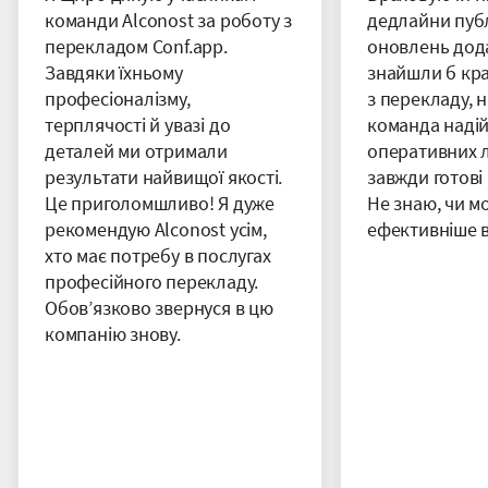
команди Alconost за роботу з
дедлайни публ
перекладом Conf.app.
оновлень дода
Завдяки їхньому
знайшли б кр
професіоналізму,
з перекладу, н
терплячості й увазі до
команда надій
деталей ми отримали
оперативних л
результати найвищої якості.
завжди готові 
Це приголомшливо! Я дуже
Не знаю, чи м
рекомендую Alconost усім,
ефективніше в
хто має потребу в послугах
професійного перекладу.
Обов’язково звернуся в цю
компанію знову.