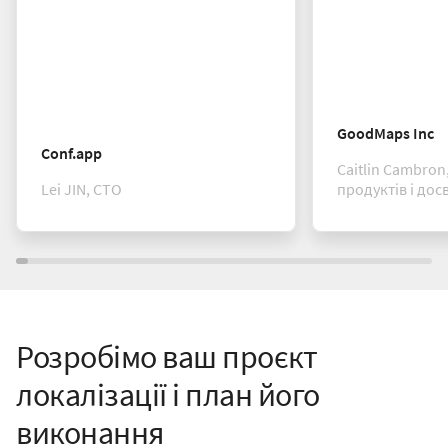
GoodMaps Inc
Conf.app
Caitlin Cambron
Lei JIN, CTO
продуктів і дос
Розробімо ваш проєкт
локалізації і план його
виконання