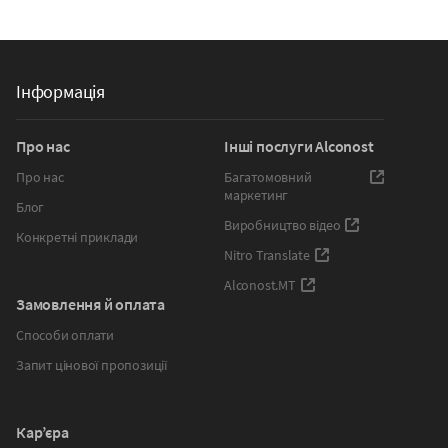
Інформація
Про нас
Інші послуги Alconost
Про нас
Багатомовний
маркетинг
Блог
Виробництво відео
Конкретні приклади
Nitro Translate
Alconost.MT
Замовлення й оплата
Способи оплати
Запит цінової пропозиції
Кар’єра