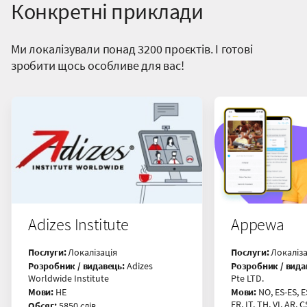
Конкретні приклади
Ми локалізували понад 3200 проєктів. І готові
зробити щось особливе для вас!
Adizes Institute
Appewa
Послуги:
Локалізація
Послуги:
Локаліза
Розробник / видавець:
Adizes
Розробник / вида
Worldwide Institute
Pte LTD.
Мови:
HE
Мови:
NO, ES-ES, E
FR, IT, TH, VI, AR, 
Обсяг:
5850 слів