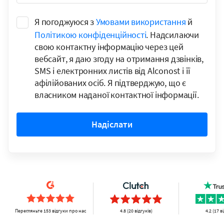
Я погоджуюся з
Умовами використання
й
Політикою конфіденційності
. Надсилаючи
свою контактну інформацію через цей
вебсайт, я даю згоду на отримання дзвінків,
SMS і електронних листів від Alconost і її
афілійованих осіб. Я підтверджую, що є
власником наданої контактної інформації.
Надіслати
Перегляньте 153 відгуки про нас
4.8 (20 відгуків)
4.2 (17 в